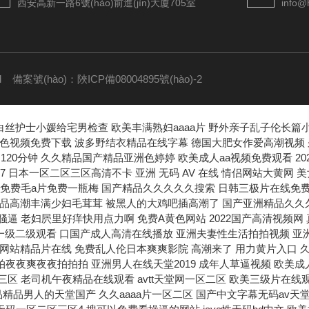
西安高新一路6號(hào)前進(jìn)大廈705室
info@
ed
備案號(hào)：陜ICP備08004895號(hào)-2
,白丝护士小媛给宅男检查
欧美丰满熟妇aaaa片 野外亲子乱子伦长篇小说 国产精品国产三级国产av 不卡的国产无码澳门AV 国产三级黄色的在线观看 国产乱人伦一区二区精品 娇妻粗大高潮白浆 永久黄网站色视频免费下载 波多野结衣精品在线字幕 德国大肥女作爱高潮视频 久久久精品国产亚洲av 69成人免费视频无码专区 国产精品亚洲综合制服日韩 小说成人乱500篇小说 a国产在线观看 苍井空浴缸大战猛男120分钟 久久精品国产精品亚洲色婷婷 欧美成人aa视频免费观看 2022国产成人综合精品 精品老熟女一区二区三区 久久99精品一区二区三区 女生被叉逼网站 国产不卡的丝袜综合在线 在线观看国产成人777 日本一区二区三区高清不卡 亚洲 无码 AV 在线 情侣网站大黄网 美女被大鸡吧操插操插日 夫妻性生活黄色一级大片 伊人久久大香线蕉av一区 老妇被操到高潮内射视频 手机看中文字幕一区无码 久久久久免费毛a片免费一瓶梅 国产精品久久久久久搜索 日韩三极片在线免费播放 国产91麻豆视频免费看 色欲av无码一区二区三区 性一交一无一伦一精一品 成人黄网站免费观看久久 爆乳喷奶水无码正在播放 精品高潮丰满少妇毛茸茸 被黑人的大鸡吧插高潮了 国产亚洲精品久久久97密 玩乳吃奶无遮挡免费视频 操一操在线资源 黑鸡巴日白屄图 亚洲精品成人a在线观看 免费观看日b视频的网站 亚洲男人大吊插女人骚逼 老妇屄里好痒快用点力啊 免费A黄色网站 2022国产高清视频网 真实国产乱子伦xxxx 波多野结衣Av直接播放 操逼喷水毛茸茸角质中出 欧美人与禽交片在线观看 亚洲国产精品一在线观看 国产黄a三级一级二级观看 口国产成人高清在线播放 亚洲夫妻性生活拍拍视频 亚洲婷婷久久狠狠伊人影院 青娱乐成人免费在线视频 精品国产高清在线看国产 用你的大鸡巴操死我视频 人妻少妇一区二区三区 亚洲人成网站精品片在线 免费乱人伦日本爽爽影院 高潮来了 用力黄片入口 久草大香蕉一区 啪啪运动屁股大丰满网站 深在线观看x爱视频网站 欧美操老烧逼网 国产精品无码 久久AⅤ 欧美性极品少妇精品网站 夜夜拍夜夜爽夜夜拍拍拍 亚洲男人在线天堂2019 成年人草逼视频 欧美成人超碰在线6666 蝌蚪窝自拍网站 日本妈妈包臀裙诱惑入口 国产色爱av资源综合区 国产一级久久久久久大片 国产精品日韩欧美一区二区三区 老司机午夜精品在线观看 avtt天堂网一区二区 欧美三级片在线观看乐播 www夜插内射视频网站 欧美日韩国产精品 蜜臀99久久精品久久久 gogo亚洲av一区二区 插逼视频app 337P大尺度啪啪人体 精品精品男人的天堂国产 久久aaaa片一区二区 国产中文字幕无码av天堂 国产精品久久久久久av 男人跟女人操黄片儿操逼 韩国专线一区二三区丫头 久久青草免费97线频观 高清特黄a大片在线观看 精品人妻无码一区二区三区4 搜可以免费看操逼的网站 java性无码hd中文 欧美操老烧逼网 人妻视频中文字幕一二区 看男生插女生下面的网站 久久久久久一级毛片免费 91九色蝌蚪窝 久久久久久久久毛片来了 久久九九久精品国产剧情 亚洲AV成人影视综合网 情人日皮黄色视频网站片 精品伊人久久久 国产十八禁视频在线网站 爱在午夜降临前在线观看 国产精品亚洲成在人线 操你骚逼www 欧美成人免费全部观看国产 人人妻人人澡人人爽dvd 性爱视频大鸡巴 亚洲91久久久久久久久 欧美精品综合久久久久久 无码av免费一区二区三区四区 中国一级全黄的免费观看 亚洲黄无码一区二区三区 亚洲日本精品一区二区三区 亚洲熟妇丝裤乱又伦AV 国产中文字幕高清在线观看 韩漫免费无遮挡韩漫免费漫画网站 青草青草原在线视频观看 欧美人与动牲交免费观看 男女裸交免费无遮挡全过程 中文有码国产精品欧美激情 少妇高潮尖叫久久久久久久 国模无码视频一区二区三区 1区2区3区4区精华液 成人嘿咻漫画免费入口 中文字幕日韩有码国产精品 男人桶女人小穴视频欧美 亚洲成a人无码 久久精品久久久久观看99水蜜桃 亚洲福利视频一区二区三区 国产第一页浮力影院草草 91免费视频高清在线观看 最新精品国产自偷在自线 射进你的骚逼里免费观看 久久亚洲国际午夜精品理论 碟子卡了放不出来怎么办 激情岳女双飞 人人爽久久涩噜噜噜蜜桃 国产精品成人又粗又长又爽 自拍中年熟女高潮大集合 小泽玛利亚无码一区二区 日本中文字幕在线papa 嗯嗯,啊,插逼逼的视频 久久精品国产精品亚洲色婷婷 日日摸日日添夜夜爽97 槡逼黄色网站美女大逼橾 久在线中文乱码免费视频 日本一区二区在线免费视频 日韩日韩日韩日韩日韩 美女100%100骚逼 精品久久综合亚洲欧美久久 扣大逼操老逼日小逼视频 日本熟妇无码亚洲a人片 国产成人久久久精品品牌 我想看看小逼逼 狠狠色婷婷久久一区二区 gogo大胆无码免费视频 91九色prony国产 国产原视频免费在线观看 夜夜草视频在线免费观看 成视频年人黄网站免费视频 人与动人物a级毛片中文 国产在线精品无码不不卡 女人被躁到高潮免费视频 日本一区二区三区中文免费 欧美精品亚洲精品日韩专 宝贝h调教1v1h 国外电影一个女孩爱唱歌 丝袜美女操插入 一区二区三区欧美一级爽 精品国产第国产综合精品 亚洲熟妇无码av无码 2020国自产拍精品高潮 av无码精品一区二区三区宅噜噜 三级黄在线高清 人人爽人人澡人人人妻 在线免费AV嗯嗯啊啊啊 男人互搞大屌硬起来射精 日韩精品欧美激情一区二区 亚洲大鸡巴操逼高清视频 丰满人妻少妇被猛烈进入 亚洲一区在线看性色av 天堂av日韩高清中文字幕 尤物爆乳av导航 少妇一边呻吟一边说使劲视频 黄喷水美女网站在线观看 国产日美女B激情三级片 国模无码视频一区二区三区 无码免费午夜福利片在线 啊啊插我好爽啊操我视频 被公侵犯到怀孕中文字幕 夜夜躁婷婷一区二区三区 脸上老是长白色的小米粒 欧美真人大鸡巴射精集锦 精品久久久久久中文字幕 美女啦啦队操屄那个图片 欧美在线一区二区三区电影 大肉大捧一进一出视频来了 成人 在线 视频 网站 内谢69XXXHD高清 大香蕉一二三页日韩国产 亚洲色精品VR一区二区 伊人久久久AV老熟妇色 狠狠色成人综合网图片区 一级二级三一片内射视频 久久精品一区二区二三区 亚洲中文久久精品无码1 天天操天天干天天日天天 欧美侏儒XXx 人人人澡人人肉久久精品 在线成a毛片免费播放 亚洲av成人无码网站… 欧美日韩大肥逼 人与动人物a级毛片中文 国产精品美女一区二区三区 韩漫免费无遮挡韩漫免费漫画网站 欧美国产亚洲自拍第二页 欧美裸体极品xxxxx 午夜av网址在线观看免费 国产成人AV免在线观看 色呦呦网站seyoyo 男生和美女日逼视频全露 2021精品久久精品伦理 国产精品毛片完整版视频 av网址在线看 中文字幕人妻互换av久久 操骚屄黑丝诱惑美女动漫 114毛片免费观看网站 在线视频 不卡一区二区 国产精品又大又黑又长又粗 黑丝少妇被肉棒强插视频 色综合中文字幕综合电影 日本不卡不码视频在线观看 九九视频精品免费在线观看 插曲视频免费高清观看在线播放 国产精品理论片 大鸡巴肏屄好痒喷水视频 肏老太太逼视频 少妇2做爰伦理 国产普通话对白精品hd 美女被男人艹逼 欧美日韩一级片免费观看 看小伙草白女人比的黄片 亚洲欧美一区二区三区图片 性色欲网站人妻丰满中文久久不卡 插逼网站 免费 gogogo免费观看国语 男嫖妓老熟女上位猛操逼 被公侵犯到怀孕中文字幕 中文字幕人妻熟女第一页 嗯嗯啊嗯舔视频 浪逼流水了想要大鸭子操 无遮挡高潮国产免费观看 国产日韩欧美一区二区三区 黑鸡巴日白屄图 扒开粉嫩小泬舌头伸进去 五月天伊人久久亚洲影视 夫妻性生活一级特黄大片 911制服丝袜福利精品 亚洲色成人网站www永久四虎 日韩成人免va毛片 黑人大鸡巴猛插骚逼视频 无码少妇一区二区三区芒果 教室里的激情打扑克小说 91麻豆精品视频免费专区 黄色网站亚洲 一本到在线观看免费收看 久久久有码一区二区三区 高清av熟女一区蜜臀av 愉情按摩中文字幕理伦片 中文字幕精品无码亚洲字幕 亚洲一区二区啊射精日韩 国产一区精选播放022 亚洲熟女www一区二区三区 日本阿v片一区二区三区 青娱乐首页91 色狠狠一区二区三区香蕉 苍井空张开腿实干12次 国产精品美女极品爽视频 亚洲男人大吊插女人骚逼 无码国模国产在线观看 国产成人a视频在线观看 怡红院A∨人人爰人人爽 嗯嗯啊想被大鸡巴的视频 日本一二三不卡免费电影 亚洲精品97久久中文字幕无码 亚洲18+av影院在线 男操女插插插痛免费下载 无码午夜A级在线观看 精人妻无码一区二区三区 国产妓女牲a毛片 操人人鲁蜜月a 在线日本视频一区二区三区 欧美性爱老女人自拍视频 天天在线白白色 美女骚骚骚艹逼 大鸡吧操逼逼逼 久久伊人少妇熟女伊人精品 大鸡吧操jk美女小骚逼 久久综合给合久97色 久久九九re6这里有精品 大黑鸡巴操女人大黑逼操 色吊丝最新在线视频观看 亚洲一区二区三区四区黄 最近最好的中文字幕免费 爽?好大?快?深点自慰 男生大鸡巴女生小圆圈。 国产精品女久久久久久久 农村胖肥胖女人操逼视频 好大好粗好紧好想射视频 美女+吃坤+后射+情爱 偷窥 亚洲 另类 图片 熟女 美丽大骚逼姑娘 欧美xxxx黑人久久久 一区二区免费不卡在线。 十八禁啪啪污污网站免费 丁香婷婷情涩五月天综合 午夜久久久久久久久久久久 xxxx性欧美高清柔术 久久久99精品免费观看 青青河边草视频在线观看 操欧美肥胖老逼 91p0rn丫九色偷拍 日韩免费av电影在线观看 精品三级片在