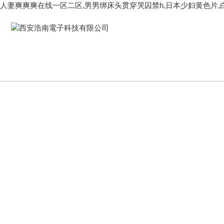
人妻爽爽爽在线一区二区,男男绑床头贯穿哭囚禁h,日本少妇黄色片