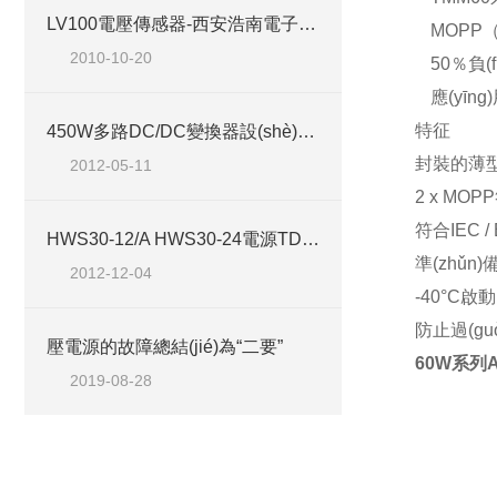
LV100電壓傳感器-西安浩南電子科技
MOPP
2010-10-20
50
％負(
應(yīng
特征
450W多路DC/DC變換器設(shè)計(jì)方案
封裝的薄
2012-05-11
2 x MOPP
符合
IEC /
HWS30-12/A HWS30-24電源TDK-Lambda西安浩南電子
準(zhǔn
2012-12-04
-40
°
C
啟動(
防止過(gu
壓電源的故障總結(jié)為“二要”
60W系列A
2019-08-28