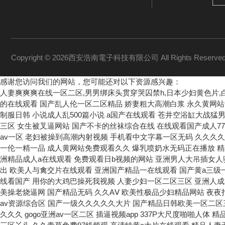
Copyright © 2026西安浩南電子科技有限公司 All Rights Reserv
感谢您访问我们的网站，您可能还对以下资源感兴趣：
人妻爽爽爽在线一区二区,男男绑床头贯穿哭囚禁h,日本少妇黄色片