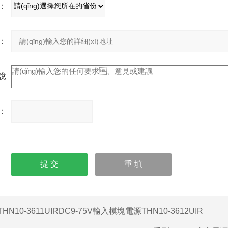
：
址：
充說
明：
碼：
請
(qǐng)
輸入計(jì)算結(jié)果
（填寫阿拉伯?dāng)?
shù)字），如：三加四
=7
THN10-3611UIRDC9-75V輸入模塊電源THN10-3612UIR