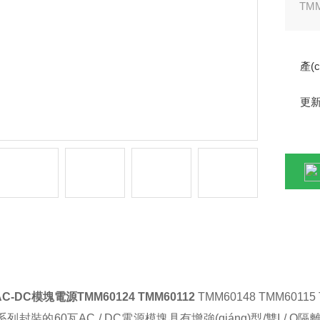
TM
O隔離
MO
產(
得該
且5
更新
ǎn)品詳情
C-DC模塊電源TMM60124 TMM60112
TMM60148 TMM60115
系列封裝的
60
瓦
AC / DC
電源模塊具有增強(qiáng)型
/
雙
I / O
隔離系