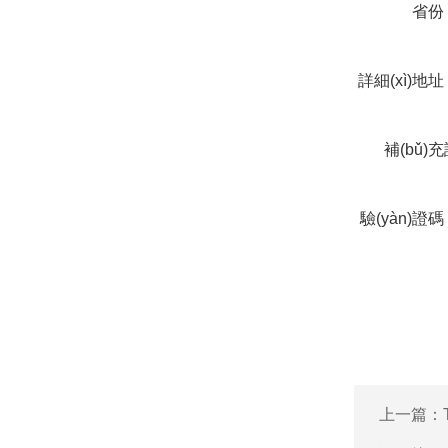
省份
詳細(xì)地
補(bǔ)
(shuō)
驗(yàn)證
上一篇：