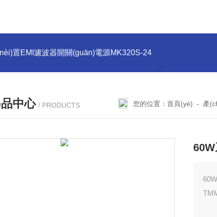
(nèi)置EMI濾波器開關(guān)電源MK320S-24
PMMK130S-12
n)品中心
您的位置：
首頁(yè)
-
產(
/ PRODUCTS
60W
60
TMM