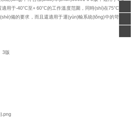
置適用于
-40
°
C
至
+ 60
°
C
的工作溫度范圍，同時(shí)在
75
°
C
且
客服
)備的要求，而且還適用于運(yùn)輸系統(tǒng)中的苛刻
電話
掃碼
加微信
回到
頂部
1
3
版