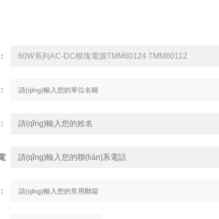
詢
品：
：
：
系電
：
：