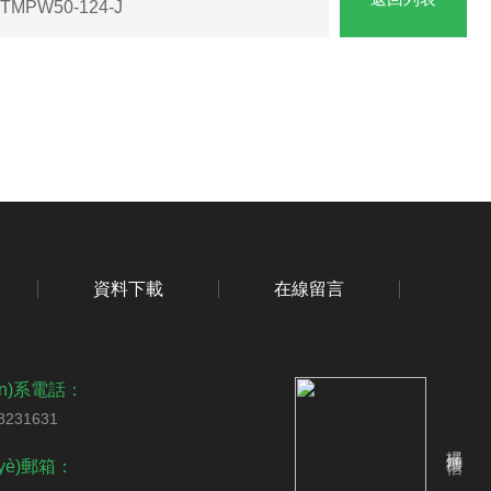
TMPW50-124-J
資料下載
在線留言
ián)系電話：
8231631
掃碼加微信
yè)郵箱：