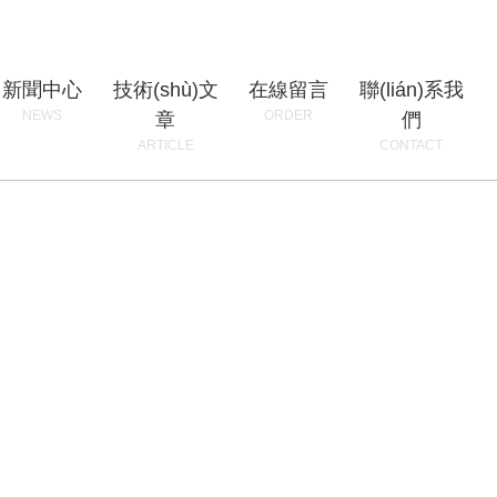
新聞中心
技術(shù)文
在線留言
聯(lián)系我
NEWS
ORDER
章
們
ARTICLE
CONTACT