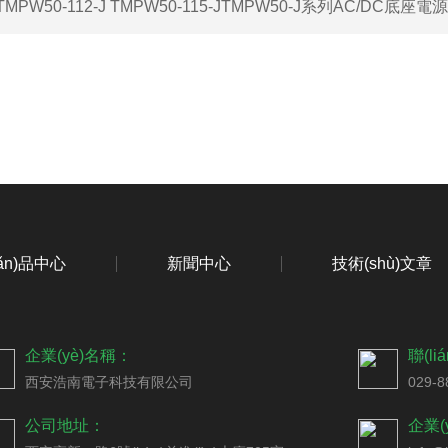
TMPW50-112-J TMPW50-115-JTMPW50-J系列AC/DC底座電源
hǎn)品中心
新聞中心
技術(shù)文章
聯(lián)系我們
企業(yè)名稱：
聯(l
西安浩南電子科技有限公司
029-8
公司地址：
企業(