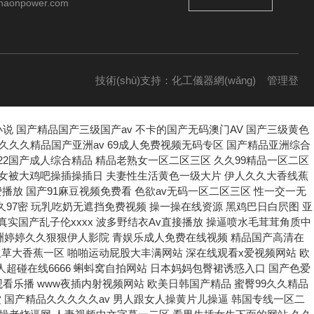
haonpower.com
技術(shù)支持：
化工儀器網(wǎng)
管理登
錄
sitemap.xml
线免费观看 欧美日韩亚洲第一成人二区 欧美顶级毛片在线播放 吻胸揉屁股摸腿娇喘视频大全 大学女厕课间沟拍大屁股 国产成人午夜片在线观看 日韩福利片午夜在线观看 丰满多毛的少妇 久久夜色精品国产欧美乱 美女全裸露出毛茸茸的逼 大好硬好深好爽想要AV xyx性爽欧美 日韩欧美中文字幕国产电影 欧美精品亚洲精品日韩专 国产jjizz女人多水 欧美在线不卡视频一二三 亚洲精品二区360偷拍 亚洲chinese男男gay1069 亚洲中文字幕无码永久免弗 国产第一页浮力影院草草 日本一区二区久久人妻高清 手机看成人a片无无码不要 国产av偷闻女邻居内裤被发现 边啃奶头边躁狠狠躁A片 操死我小逼逼网 国产伦精品一区二区三区 国产激情久久久久影院魅 天天操天天操天天爽天天 无av岛国片在线观看 被插喷在线播放 男人捅女人国产精品网址 一本精品99久久精品77 自拍偷拍免费视频夜福利 888裸体艺术大胆视频 色哟哟亚洲精品一区二区三 日韩美女av在线一区二区 日本中文字幕免费在线视频 巴西肥妇大屁屁 少妇高潮久久久久久一区 丁香色婷婷基地中文字幕 黑色丝袜无码中中文字幕 美国性感美女抠逼直播视频 伊人亚洲大杳蕉色无码 久久伊人少妇熟女伊人精品 成人自拍视:频在线观看 男女生内射视频外国网站 18成熟女人牲交片视频 午夜精品一区二区三区 免费无码精品黄AV电影 日韩午夜精品视频一区二区 精品国产无套白浆一区二区 亚洲无码在线 啊啊啊啊啊使劲干我视频 插美女老师阴道在线马同 青娱乐性爱AV 亚洲国产中文欧美日韩av在线 国产精品青草久久久久福利 国产午夜福利短视频在线观看 黄色av网站免费在线观看 中文无码小电影 大鸡巴艹人视频在线播放 国产日韩欧美精品线路一区 骚货撅起屁股求操逼视频 jiZZ丰满农村胖女人 一本大道久久精品 调教 老女人黄色操大骚逼录像 久久久久久亚洲国产精品 丰满少妇被强入在线观看 骚逼破处啊啊啊免费视频 免费在线观看日韩精品视频 日韩精品电影在线一区二区 黄喷水美女网站在线观看 欧美饥渴熟妇高潮喷水水 野花香视频在线观看免费高清版 国产日韩精品中文字无码 欧美一区二区三区视视频 漫画男生舔女生私密部位 超碰手机在线观看亚洲色图 精品日韩欧美区一区二区三 五十路六十路七十路熟妇 国产免费观看久久黄av片 大肉棒插入逼穴里的视频 我要看美女光腚操逼大片 久久蜜臀av一区二区三区 嗯嗯啊嗯舔视频 国产日本一区二区三区久久 在线播放韩a级无码片 欧美成狂野欧美在线观看 99热久久精品最新地址 亚洲一区在线看性色av 男生和女生吊鸡 日本熟妇无码亚洲a人片 久久99精品久久只有精品 日本免费一区二区野花视频 国产精品自在拍首页视频 人妻激情另类乱人伦人妻 国产h视频在线观看高清 欧美xxxx做受欧美gay 亚洲AV一本岛在线播放 免费真h视频网站无码 乱子伦一区二区三区 校草被两个混混脱裤玩J 偷妻之寂寞难耐69分钟 用大鸡巴操美女屁股视频 天天综合天天综合色在线 日本做受高潮好舒服视频 欧美一欧美一区二三区性 国产精品成人无码视频 日韩精品无码一区二区中文字幕 亚洲天堂色吧一区二区三区 反差婊调教h文 国产毛片久久久内射精品 夫妻性生活黄色一级大片 一区二区三区成人色影院 女生屁眼100%无遮挡 成人免费午夜a大片在线 日本在线精品视频一区二区 欧美永久精品免费nba 国内精品久久人妻互换 假鸡巴插逼视频 啊啊啊不要视频在线观看 亚洲欧洲精品中文字幕在线 精品伊人久久久 男生戳女生小穴免费网站 男女生操逼视频免费观看 6080yy私人影院无码专区 北野のぞみ496在线精品 jul中文字幕一区二区 国产精品一区二区久久hs 亚洲欧美色视频 xxxxx大胸 老师穿丝袜让我干逼视频 性爱a片高清无码免费看 大黑逼电影网站 日韩黄色精品一级a久久 女生骚逼 免费黄色网站 绿奴国产区一区二区三区 大鸡巴插小穴穴高清视频 玩两个丰满老熟女久久网 亚洲AⅤ无码无在线观看 91亚洲国产成人精品看片 几个农民工一起吃我奶头 国产精品色视频ⅩXXX 鸡吧好大操闺蜜免费视频 午夜永久精品视频在线看 国产乱人伦AV在线无码 男人猛进出女人下面视频 653国产精品中文字幕 免费观看欧美一级牲交片 女女女女女女毛橾橾逼逼 欧美成人免费不卡在线观看 日本免费一区久久人人澡 日本未满十八18禁止免费 无码精品国产d在线观看 dxj在线视频免费观看 日本熟妇XXⅩXX潮喷 中文字幕无码亚洲a人片 成人综合区另类小说区 性色欲网站人妻丰满中文久久不卡 最新网址日韩中文字幕国产 亚洲av人片不卡无码久久 啪啪运动屁股大丰满网站 人人妻人人澡人人爽精品日 久久亚洲精品成人av无码网站 日本精品欧美精品亚洲精品 久久精品成人免费观看三 骚逼抠逼啊啊啊 亚洲高清专区 加勒比系列精品无码专区 欧美日韩国产综合在线观看 天海翼一区二区三区免费 欧美少妇xxx 精品国产免费污污网站入口 18禁黄色插入嫩逼白浆 成人网站色情WWW免费 欧美性大战。久久久久久 操逼逼逼逼逼逼逼逼逼逼 欧美不卡视频一区二区三区 中国精品va免费黄色大片 男人狂操女人大骚逼视频 北条麻妃av全部免费看 国产精品成人无码视频 亚洲国产精品成人久久网站 欧美九一精品久久久熟妇 大鸡巴强奸女人视频欧美 日韩97精品一区二区三区 大屁股美女一区二区三区 骚逼女教师被大鸡巴猛操 亚洲精品国产精品乱码不卡 99久99久久久精品齐齐 白丝娇喘高潮抽搐喷白浆 97青娱乐青娱乐色婷婷 国产av最新精品自在自线 女的b在线观看免费视频 欧美日韩精品suv人妻 日本三级韩国三级欧美三级 欧美亚洲综合视频在线观看 国产亚洲精品久久久久蜜臀 亚洲区欧美区图片区小说区 国产精品久久成人网站 亚洲欧美日韩在线一区 久久亚洲av成人一二三区 国产av麻豆精品第一页 欧美大鸡吧肏大屄直播间 爱抚视频国产精品一区二区 亚洲视频中文字幕在线观 男人插进女人阴道真人片 成人男女做爰免费视频网 大鸡巴操BB色免费视频 狠婷婷精品无码亚洲中出 亚洲AV无码精品狠狠爱 日韩一区二区三区北条麻妃 嗯~啊~慢点视频免费看 亚洲中文字幕一区二区乱码 日本免费播放一区二区视频 男人的天堂日韩av在线 gogogo高清在线日本 五月婷婷亚洲激情综合网 99久久精品美女高潮喷水 国产美女被高潮免费网站 天天躁日日躁狠狠躁av麻豆 青青草青娱娱乐 国产黄在线观看免费观看 四十路の五十路熟女豊満 伦h望h女h高 日批视频大全1000部 久久人人做人人妻人人玩 免费现黄频在线观看国产 91扒开骚逼被大鸡八操 成年18禁A片在线看网站 国产精品久久久久久有女 日韩在线一区二区三区在线 免费的污污的网站在线观看 欧美精品精精品免费视频 日日摸日日踫夜夜爽无码 免费的肉屄视频 欧美老人性狂猛bbbbb 欧美亚洲三级片 97人妻天天爽夜夜爽二区 国产精品久久久久久久人热 精品你懂的视频在线网站 97资源国产精 亚洲黑丝袜极品集合av 我要看日逼视频黄色网站 小泽玛利亚家庭教师在线 日本动漫精品v毛片大全 国产大量女主播精品视频 亚洲美女高潮久久久久电影 一级毛片特级毛片免费的 十八禁啪啦拍无遮拦视频 男人插女人骚逼免费视频 久热精品视频一区二区三区 日韩精品电影一区二区三区 成人免费ā片在线观看 打鸡巴操插逼逼 亚洲av无码专区色爱天堂老鸭窝 午夜精品久久久内射近拍高清 在线观看黄色黄色网站骚 你懂的在线视频亚洲国产 亚洲中文久久精品无码1 日本爱情电影高清完整版 成无遮挡动漫视频免费看 久久精品国产品牌三级片 亚洲精品国产精华液 极品女神西比尔久久精品 男人跟女人操黄片儿操逼 久久免费看少妇高潮免费 jk白丝高中小仙女自慰 国产精品无码无需播放器 欧美日韩一道免 成·人免费视频在线观看 成年人观看视频黄色不卡 日本a视频在线播放不卡 无码欧精品亚洲日韩一区 精品呦女91集 国产成人一区二区免费不卡视频 别揉我奶头一区二区三区 久热久热精品视频在线观看 操你逼逼CCCaAav 国产黄潮黄免费在线观看 999国产精品999久久久久久 极品粉嫩小泬20p自慰 色欲av无码一区二区三区 无码人妻一区二区三区免费 大鸡巴操屄电影 国产成人av一区二区三 日韩一级片免费在线观看 哈好舒服哈好不要的视频 午夜簧片簧片簧片簧片av 亚洲国产精品久久久久秋霞 日批视频高潮好爽大鸡巴 国产精品成人va在线观 女B肥B小BB在线观看 亚洲国产制服丝袜无av 一本高清欧美一区二区三区 黄色视频啊好大 女生屁眼100%无遮挡 进去美女馒头穴 少妇乱子伦精品无码专区 国产黄色三级三级三级视频 精品国产福利在线视频 欧美熟妇乱xxxxx真实 艹骚逼变态网站 激情无码人妻又粗又大 国产污三级网站在线观看 亚洲AV一本岛在线播放 大机巴橾大逼真人棵体视 国产精品sp调教打屁股 久热久热精品视频在线观看 久久免费看少妇a级黄片 新疆地区92号汽油价格 成人啊嗯嗯视频 国产亚洲精品线观看不卡 宅男影视色一区二区三区 亚洲大片免费看 久久综合亚洲鲁鲁五月天 av网站免费播放 有码 欧美成人免费不卡在线观看 性夜影院爽黄A爽在线看 动漫精品第一区二区三区 日本免费一区二区三区高清视频 99久久精品国产一区二 美女视频在线观看免费观看 国产欧美一级二区在线观看 鸡鸡操逼逼黄色视频蜜乳 欧美肉感久久6 老司机亚洲精品影院在线 欧美性暴力变态XXXX 亚洲综合国产精品第一页 手机av五月天男人天堂 成年人日本黄色网站大全 性感体操服被操视频免费 中文字幕人妻丝袜美腿乱 《年轻的寡妇》中文字幕 欧美侏儒XXx 欧美日韩v在线观看不卡 国产汉语大鸡巴操逼视频 国产精品va在线观看无 免费又爽又大又高潮视频 国产三级日皮片 精品呦女91集 青青草原人成视频在线观看 狠狠躁夜夜躁人人爽超碰97香蕉 熟妇人妻一区二区三区四区 免费男女日比网 女人被男人爽到呻吟的视频 97国产精品三级视频播放 操死你骚逼视频 激情偷乱人伦小说免费看 九九热这里只有精品18 骚货鸡巴视频淫 日本高清在线一区二区视频 久久亚洲精?无码观看不 亚洲精品无aⅴ片影音先锋 免费观看操小逼 高清中文字幕男人的天堂 成人av中文解说水果派 国产精品国产精品免费成人 被操逼视频动漫 性感体操服被操视频免费 鲁大师影院一区二区三区 国产又黄又爽又湿的免费网站 亚洲中文日韩欧美狠狠爱 亚洲潮喷大喷水系列无码 成人欧美一区二区三区在线观看 青青操在线视频 国产91色综合久久婷婷 自拍偷拍 视频一区二区 啊轻点好爽重磅泄露视频 女子被岔开嫩逼免费观看 美女视频免费的黄的喷水 国产成人艳妇aa视频在线 北条麻妃av全部免费看 性夜影院爽黄A爽在线看 欧美性刺激性三级视频在线 欧美日韩免进入 国产第二十一页 国内精品77777水潮 精品人妻一区二区三区, 淫视频观看免费 操逼逼逼逼逼逼逼逼逼逼 午夜福利三级理论电影 国产精品久久久中文字幕 国产精品秘 AV在线安 91扒开骚逼被大鸡八操 国产中文字幕无码av天堂 国产对白真实伦视频在线 人妻色中文字幕久久偷偷 久久久精品成人免费观看国产 欧美伊香蕉久久综合网99 免费看无码片A 久久久久久久久熟女av 色婷婷狠狠久久综合五月 国内精品久久波多野结衣 国产精品日韩欧美一区二区三区 又粗又硬又刺激无码免费 欧美日韩精品成人在线观看 青娱乐成人免费在线视频 插逼逼吃瓜视频 亚av日av天堂影片人人网 99视频久久久 a国产在线观看 人人爽爽人人插插插人人 午夜大片爽爽爽一区二区 久久久久A级毛片免费看 很污很黄的网站在线观看 色屁屁精品一区二区三区 色欲AⅤ亚洲情无码AV 国产成人综合亚洲天堂的 大学生一级毛片 在线观看的av网站 久SE精品一区二区三区 精品女同同性视频在线网 美女被操逼流水调教视频 国产免费看a片好大好爽 久久久久亚洲精品国产粉嫩 国产猛烈高潮喊叫视频 女人喷液抽搐高潮视频, 97久久久久久人妻精品 老少配hd牲交 日本爆乳在线观看中文版 日本精品视频在线观看一区 久久亚洲中文字幕不卡一二区 777米奇久久最新地址 色老汉影院一区二区三区 黄色视频毛片啊啊啊操B 鸡巴操洞穴在线视频播放 俄罗斯裸女掰屄肏屄视频 性感小骚货在线吃大鸡巴 国产成人av大片大片在线播放 国产无遮挡免费视频免费 暖暖视频免费观看最新期 国产av一区二区三区精品 成年男女的免费视频网站 午夜成人无码毛 亚洲天2021成码精在 亚洲视频中文字幕在线观 帅哥男女操网站 综合亚洲AV图片区 欧美日韩一区二区三区大片 欧洲AAAAA特级毛片 乌克兰美女在线视频一区 热久久这里只有精品网址 久久久精品视频直接观看 国产美妇口爆深喉视频区 欧美一区二区三区视频在线 亚洲尤物内射超碰 人妻少妇精品久久久久久 狠狠干天天婷婷婷婷婷婷 操死你骚逼视频 国产精品美女久久久久浪潮av 69风韵老熟女口爆吞精 国产精品无套粉嫩白浆在线 午夜精品亚洲日日做天天做 国产精品黑人一区二区三区 无码专区狠狠躁天天躁 视频一区二区中文字幕日韩 日本一区二区不卡在线播放 欧美 日韩 国产一区二区 51吃瓜今日吃瓜APP av在线观看狼友免费永久网址 7755看黄a大片永久入口 啊啊操啊啊浪啊啊啊视频 久久久噜噜噜久久 色呦呦最新在线观看入口 一本大道一卡2卡三卡4 最新永久免费av无码网站 中国东北老熟妇做爰网视频 68热无码视频在线观看 jul中文字幕一区二区 五月亚洲色婷婷无码AV 国产精品一区二区久久hs 8050午夜三级的全黄 国产sm调教视频在线观看 伊人精品久久久久7777 亚洲欧美日韩精品一区二区 成人网站免费观看入口 激情岳女双飞 西西G0G0人体大尺度 野外插BB吸奶 男生坤坤桶女生屁股视频 被干的逼逼好痒嗯啊视频 久久久久噜噜噜亚洲熟女综合 久久婷亚洲五月一区天天躁 日韩三极片在线免费播放 偷窥 亚洲 另类 图片 熟女 欧美在线不卡视频一二三 114毛片免费观看网站 欧美性大战久久久久xxx 幻女bbwxxxx几岁 深爱激动情一区二区三区 久久久久久精品一区国产 国外电影一个女孩爱唱歌 日本一区二区三区视频电影 久久精品国产亚洲5555 国产av麻豆精品第一页 轻点操我太痛了操逼网址 漂亮人妻洗澡被公强啪啪 6080yyy午夜电影 扒开她粉嫩的小缝的A片 青青青在线观看视频在线 白丝娇喘高潮抽搐喷白浆 很黄很骚很污操逼的视频 韩国三级网站在线观看视频 成人18禁啪啪av男女 亚洲不卡无码AV中文字幕 久久婷婷青娱乐 少妇一边呻吟一