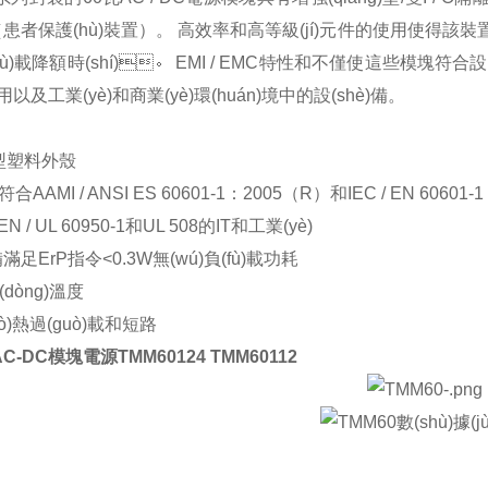
（患者保護(hù)裝置）。 高效率和高等級(jí)元件的使用使得該裝
fù)載降額時(shí)。
EMI / EMC
特性和不僅使這些模塊符合設(shè
)用以及工業(yè)和商業(yè)環(huán)境中的設(shè)備。
型塑料外殼
符合
AAMI / ANSI ES 60601-1
：
2005
（
R
）和
IEC / EN 60601-
 EN / UL 60950-1
和
UL 508
的
IT
和工業(yè)
)備滿足
ErP
指令
<0.3W
無(wú)負(fù)載功耗
dòng)溫度
ò)熱過(guò)載和短路
C-DC模塊電源TMM60124 TMM60112