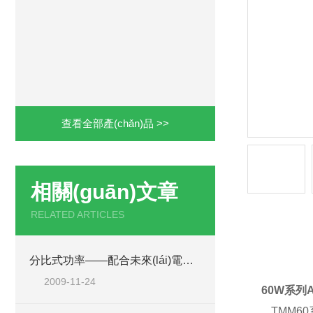
查看全部產(chǎn)品 >>
相關(guān)文章
RELATED ARTICLES
產(ch
分比式功率——配合未來(lái)電源發(fā)展的架構(gòu)
2009-11-24
60W系列A
TMM60