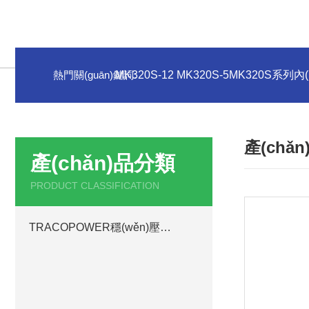
熱門關(guān)鍵詞:
MK320S-12 MK320S-5MK320S系列內
產(chǎ
產(chǎn)品分類
PRODUCT CLASSIFICATION
TRACOPOWER穩(wěn)壓電源