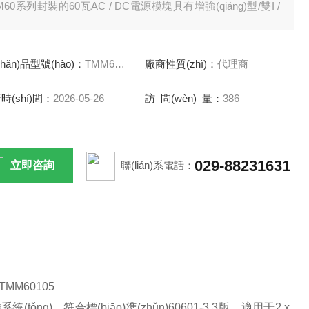
M60系列封裝的60瓦AC / DC電源模塊具有增強(qiáng)型/雙I /
系統(tǒng)，符合標(biāo)準(zhǔn)60601-3 3版，適用于2 x
PP（患者保護(hù)裝置）。 高效率和高等級(jí)元件的使用使
chǎn)品型號(hào)：
TMM60148 TMM60115
廠商性質(zhì)：
代理商
裝置適用于-40°C至+ 60°C的工作溫度范圍，同時(shí)在75°C
0％負(fù)載降額時(shí)。
時(shí)間：
2026-05-26
訪 問(wèn) 量：
386
029-88231631
立即咨詢
聯(lián)系電話：
 TMM60105
統(tǒng)，符合標(biāo)準(zhǔn)
60601-3
3
版，適用于
2 x