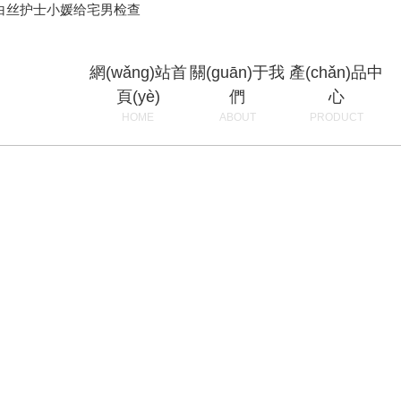
,白丝护士小媛给宅男检查
網(wǎng)站首
關(guān)于我
產(chǎn)品中
頁(yè)
們
心
HOME
ABOUT
PRODUCT