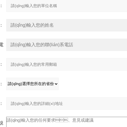
：
：
系電
：
：
：
址：
充說