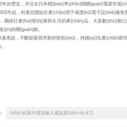
0
年的歷史，并且在日本標(biāo)準(zhǔn)開關(guān)電源市場(ch
005
年起，科索也開始生產(chǎn)用于保護(hù)電子設(shè)
)在，圍繞社會(huì)發(fā)展和生活的產(chǎn)品，大多數(shù)都
(jìn)的關(guān)鍵。
于科索來說，不斷探索尋求新的技術(shù)，持續(xù)生產(chǎn
。
詢
品：