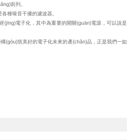
ǎng)
前列
。
備免受各種噪音干擾的濾波器。
已經(jīng)電子化，其中為重要的開關(guān)電源，可以說是
)那些構(gòu)筑美好的電子化未來的產(chǎn)品，正是我們一如