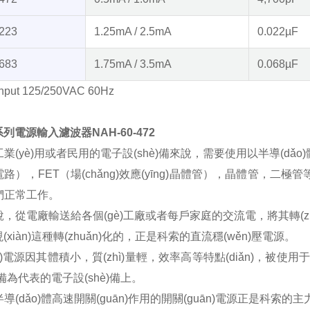
223
1.25mA / 2.5mA
0.022µF
683
1.75mA / 3.5mA
0.068µF
Input 125/250VAC 60Hz
0系列電源輸入濾波器NAH-60-472
于工業(yè)用或者民用的電子設(shè)備來說，需要使用以半導(
，
FET
（場(chǎng)效應(yīng)晶體管），晶體管，二極
常工作。
，從電廠輸送給各個(gè)工廠或者每戶家庭的交流電，將其轉(
現(xiàn)這種轉(zhuǎn)化的，正是科索的直流穩(wěn)壓電源。
n)電源因其體積小，質(zhì)量輕，效率高等特點(diǎn)，被使用于以通
)備為代表的電子設(shè)備上。
(dǎo)體高速開關(guān)作用的開關(guān)電源正是科索的主力產