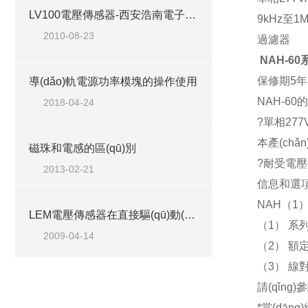
LV100電壓傳感器-西安浩南電子科技有限公司
9kHz至
2010-08-23
過濾器
NAH-6
保修期
5年
導(dǎo)軌電源功率模塊的操作使用
NAH-60的
2018-04-24
?
單相
277
本產(ch
磁珠和電感的區(qū)別
?
耐受電壓
2013-02-21
信息和選項(
NAH（1）
LEM電壓傳感器在直接驅(qū)動(dòng)型風(fēng)力發(fā)電系統(tǒng)中的應(yīng)用
（
1） 系
2009-04-14
（
2） 額
（
3） 線
請(qǐng)參
*當(dān