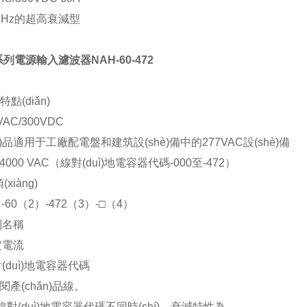
1MHz的超高衰減型
0系列電源輸入濾波器NAH-60-472
特點(diǎn)
VAC/300VDC
ǎn)品適用于工廠配電盤和建筑設(shè)備中的
277VAC設(shè)備
4000 VAC（線對(duì)地電容器代碼-000至-472）
xiàng)
-60（2）-472（3）-□（4）
列名稱
定電流
對(duì)地電容器代碼
閱產(chǎn)品線。
g)線對(duì)地電容器代碼不同時(shí)，衰減特性為