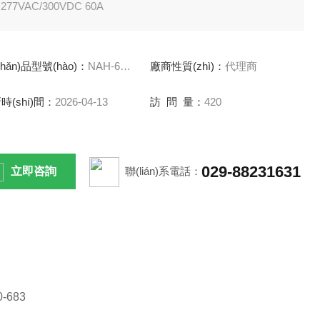
77VAC/300VDC 60A
Hz至1MHz的超高衰減型
chǎn)品型號(hào)：
NAH-60-471 NAH-60-683
廠商性質(zhì)：
代理商
濾器
時(shí)間：
2026-04-13
訪 問 量：
420
期5年
029-88231631
立即咨詢
聯(lián)系電話：
-
683