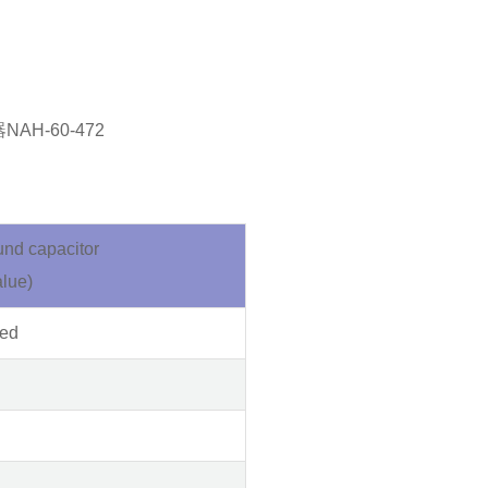
und capacitor
alue)
ded