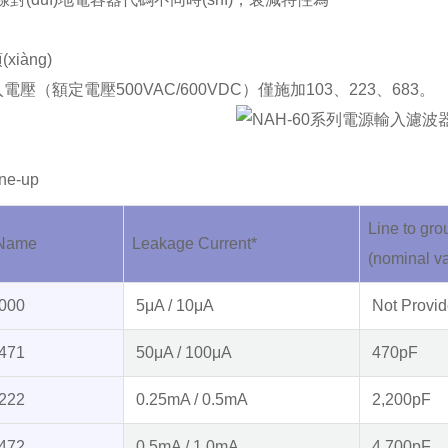
xiàng)
壓（額定電壓500VAC/600VDC）僅施加103、223、683。
ine-up
Line to gro
 Name
Leakage Current*
(nominal v
000
5μA / 10μA
Not Provi
471
50μA / 100μA
470pF
222
0.25mA / 0.5mA
2,200pF
472
0.5mA / 1.0mA
4,700pF