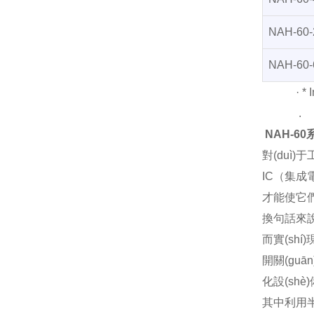
NAH-60-
NAH-60-
·
* 
.
NAH-6
對(duì)
IC
（集成電路）
才能使它們正
換句話來說
而實(shí)
開關(guā
化設(shè
其中利用半導