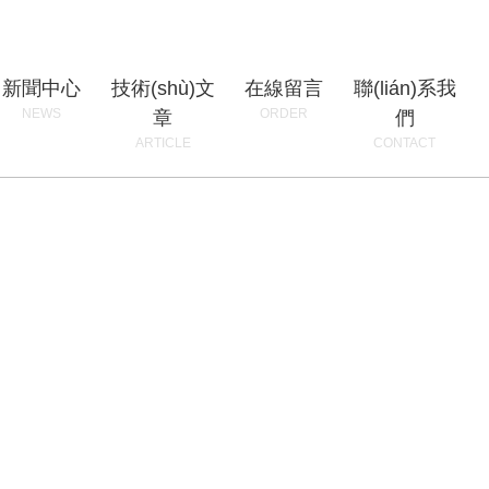
新聞中心
技術(shù)文
在線留言
聯(lián)系我
NEWS
ORDER
章
們
ARTICLE
CONTACT