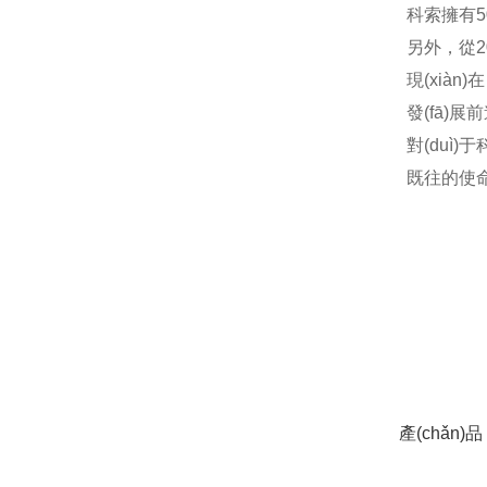
科索擁有
5
另外，從
2
現(xiàn
發(fā)展前進
對(duì)
既往的使命
在線咨
產(chǎn)