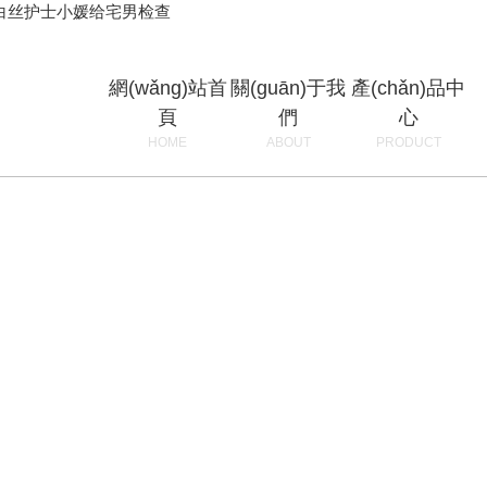
,白丝护士小媛给宅男检查
網(wǎng)站首
關(guān)于我
產(chǎn)品中
頁
們
心
HOME
ABOUT
PRODUCT