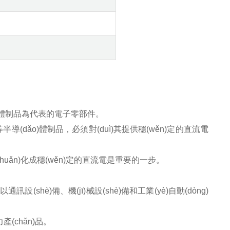
dǎo)體制品為代表的電子零部件。
管等半導(dǎo)體制品，必須對(duì)其提供穩(wěn)定的直流電
zhuǎn)化成穩(wěn)定的直流電是重要的一步。
訊設(shè)備、機(jī)械設(shè)備和工業(yè)自動(dòng)
(chǎn)品。