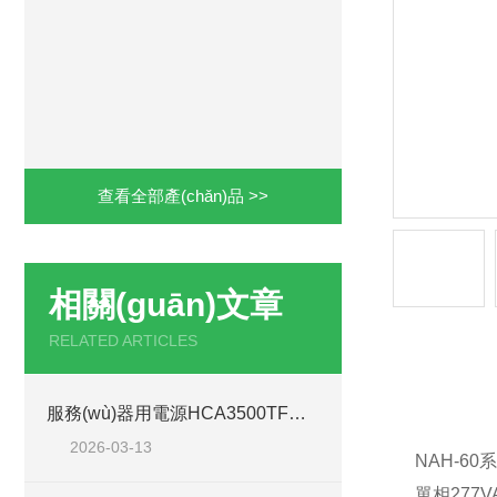
查看全部產(chǎn)品 >>
相關(guān)文章
RELATED ARTICLES
產(ch
服務(wù)器用電源HCA3500TF行業(yè)應(yīng)用解析
2026-03-13
NAH-60
單相
277V