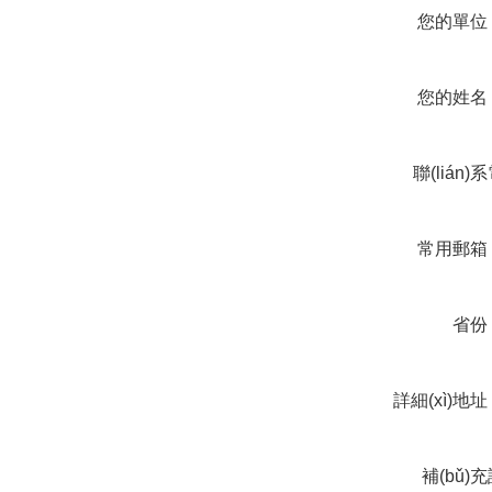
您的單位
您的姓名
聯(lián)
話
常用郵箱
省份
詳細(xì)地
補(bǔ)