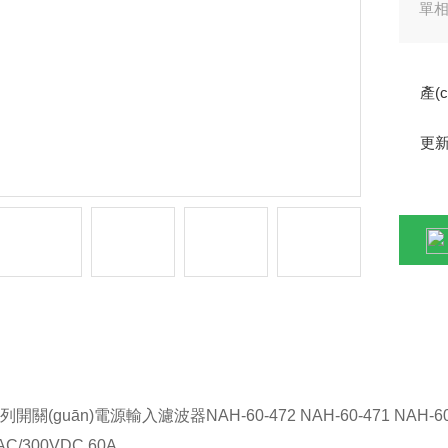
單相2
9k
產(
過
更新
保修
ǎn)品詳情
系列開關(guān)電源輸入濾波器
NAH-60-472
NAH-60-47
1
NAH-60
AC/300VDC 60A