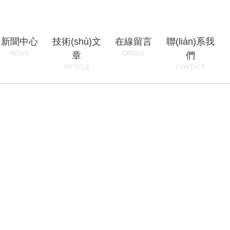
新聞中心
技術(shù)文
在線留言
聯(lián)系我
NEWS
ORDER
章
們
ARTICLE
CONTACT