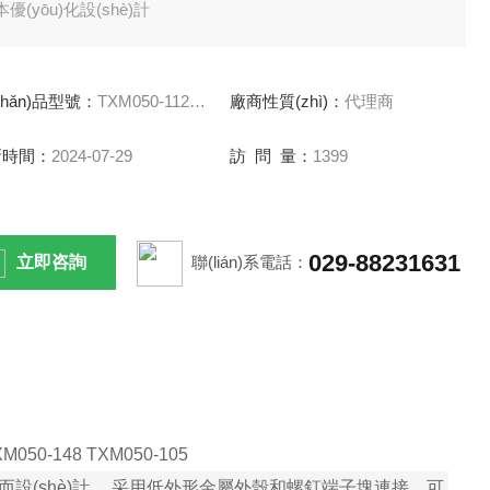
本優(yōu)化設(shè)計
作溫度達70°C
空載功耗<0.5W 75 W
chǎn)品型號：
TXM050-112 TXM050-105
廠商性質(zhì)：
代理商
釘端子塊
新時間：
2024-07-29
訪 問 量：
1399
029-88231631
立即咨詢
聯(lián)系電話：
XM050-148 TXM050-105
用而設(shè)計。 采用低外形金屬外殼和螺釘端子塊連接，可