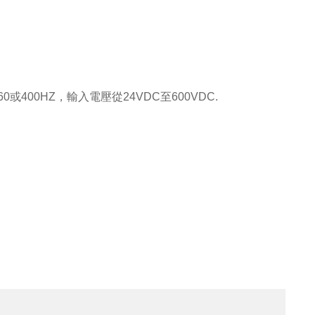
400HZ，輸入電壓從24VDC至600VDC.