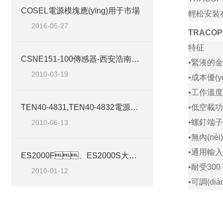
COSEL電源模塊應(yīng)用于市場
輕松安裝在電
2016-05-27
TRACO
特征
CSNE151-100傳感器-西安浩南電子科技有限公司
•
緊湊的金
2010-03-19
•
成本優(yō
•
工作溫度
TEN40-4831,TEN40-4832電源模塊-西安浩南電子科技
•
低空載功
•
螺釘端子
2010-06-13
•
無內(nèi
•
通用輸入
ES2000F、ES2000S大電流ABB傳感器-西安浩南電子科技有限公司
•
耐受
300
2010-01-12
•
可調(di