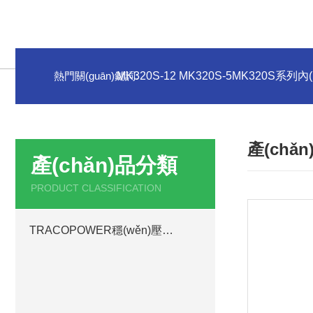
熱門關(guān)鍵詞:
MK320S-12 MK320S-5MK320S系列內
產(chǎ
產(chǎn)品分類
PRODUCT CLASSIFICATION
TRACOPOWER穩(wěn)壓電源