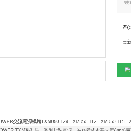
?成
?工
?低
產(
?螺
更
ǎn)品詳情
OWER交流電源模塊TXM050-124
TXM050-112 TXM050-115 T
OWER TXM
系列是一系列封裝電源，為各種成本要求應(yīng)