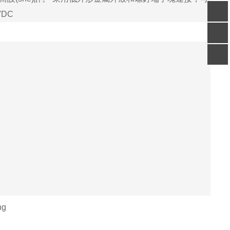
VDC
客服
電話
掃碼
加微信
回到
頂部