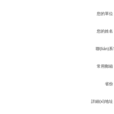
您的單位
您的姓名
聯(lián)
話
常用郵箱
省份
詳細(xì)地