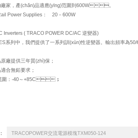
n)廠家，產(chǎn)品適應(yīng)范圍到600W。
l Power Supplies： 20－600W
 Inverters ( TRACO POWER DC/AC 逆變器)
列中，我們提供了一系列訓(xùn)性逆變器。輸出頻率為50/60或
品原廠提供三年質(zhì)保；
)品適合無鉛要求；
圍：-40～+85C；
詢
品：