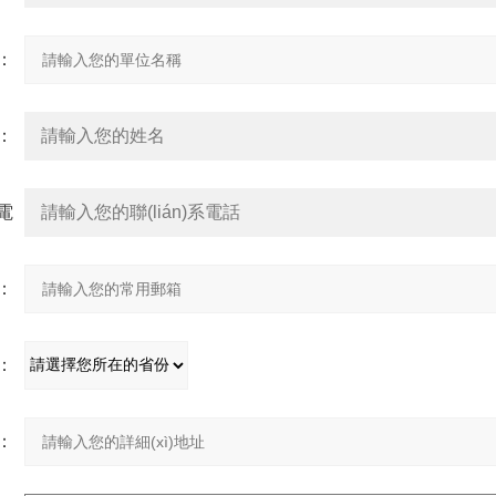
：
：
系電
：
：
：
址：