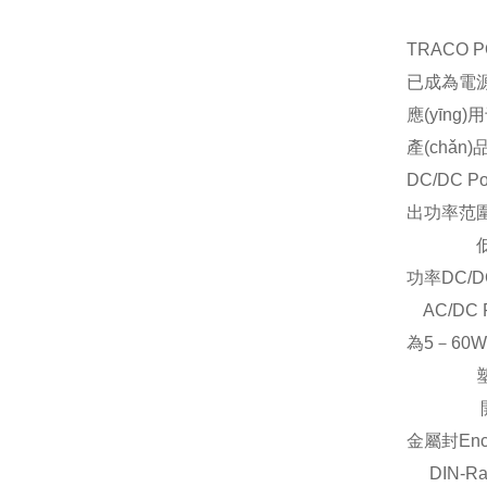
TRACO 
已成為電源供
應(yīng)
產(chǎn
DC/DC P
出功率范圍
低功率
功率DC/
AC/DC 
為5－60W
塑封Enc
開放式Op
金屬封Enc
DIN-Ra