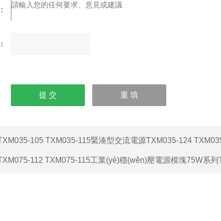
：
：
請輸
入計
算結(jié)果（填寫阿拉
伯?dāng)?shù)字），
如：三加四=7
TXM035-105 TXM035-115緊湊型交流電源TXM035-124 TXM035
TXM075-112 TXM075-115工業(yè)穩(wěn)壓電源模塊75W系列T