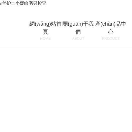
,白丝护士小媛给宅男检查
網(wǎng)站首
關(guān)于我
產(chǎn)品中
頁
們
心
HOME
ABOUT
PRODUCT