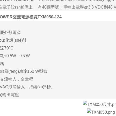
子設(shè)備上。 有
40
個型號，單輸出電壓從
3.3 VDC
到
48 
POWER交流電源模塊TXM050-124
屬外殼電源
u)化設(shè)計
達
70°C
耗
<0.5W
75 W
塊
)部風(fēng)扇達
150 W
型號
交流輸入，全量程
 VAC
浪涌輸入，持續(xù)
5
秒。
ào)輸出電壓