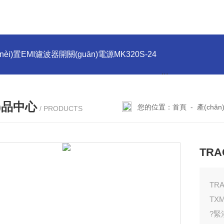
(nèi)置EMI濾波器開關(guān)電源MK320S-24
PMMK130S-12
n)品中心
您的位置：
首頁
-
產(chǎ
/ PRODUCTS
TRA
TR
TXM
?