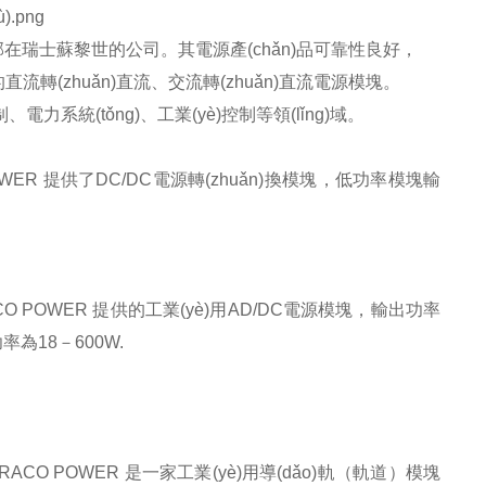
部在瑞士蘇黎世的公司。其電源產(chǎn)品可靠性良好，
量的直流轉(zhuǎn)直流、交流轉(zhuǎn)直流電源模塊。
、電力系統(tǒng)、工業(yè)控制等領(lǐng)域。
ACO POWER 提供了DC/DC電源轉(zhuǎn)換模塊，低功率模塊輸
ACO POWER 提供的工業(yè)用AD/DC電源模塊，輸出功率
率為18－600W.
） TRACO POWER 是一家工業(yè)用導(dǎo)軌（軌道）模塊