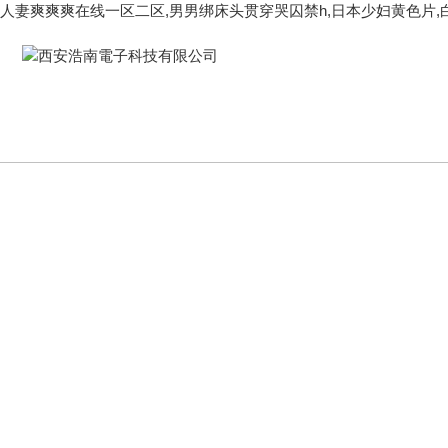
人妻爽爽爽在线一区二区,男男绑床头贯穿哭囚禁h,日本少妇黄色片