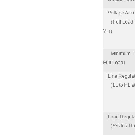
Voltage Accu
（Full Load 
Vin）
Minimum 
Full Load）
Line Regul
（LL to HL at
Load Regul
（5% to at Fu