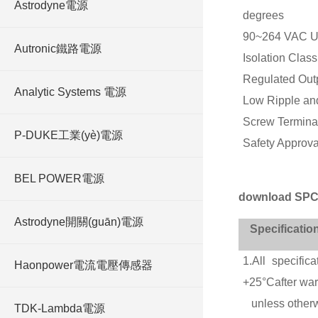
Astrodyne電源
degrees
90~264 VAC Un
Autronic鐵路電源
Isolation Class 
Regulated Out
Analytic Systems 電源
Low Ripple an
Screw Terminal
P-DUKE工業(yè)電源
Safety Approv
BEL POWER電源
download SPC
Astrodyne開關(guān)電源
Specificatio
1.All specific
Haonpower電流電壓傳感器
+25°Cafter wa
unless otherw
TDK-Lambda電源