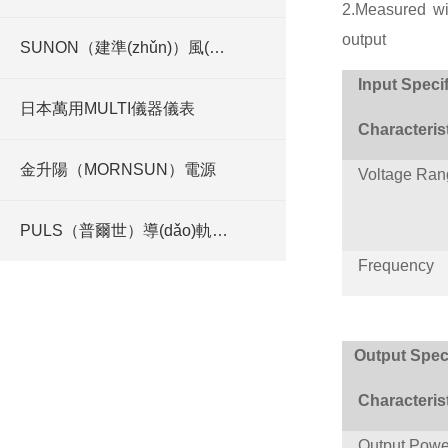
2.Measured wi
output
SUNON（建準(zhǔn)）風(fēng)機(jī)
Input Specif
日本萬用MULTI儀器儀表
Characteris
金升陽（MORNSUN）電源
Voltage Ran
PULS（普爾世）導(dǎo)軌式電源
Frequency
Output Speci
Characteris
Output Powe