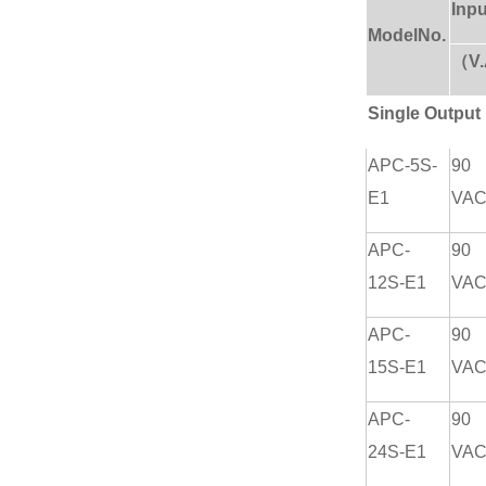
Inp
ModelNo.
（V
Single Output
APC-5S-
90
E1
VA
APC-
90
12S-E1
VA
APC-
90
15S-E1
VA
APC-
90
24S-E1
VA