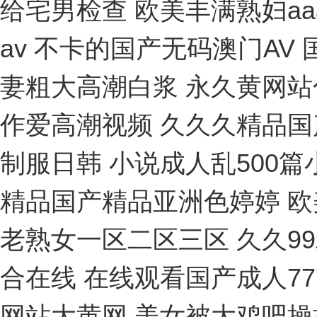
给宅男检查
欧美丰满熟妇aaaa片 野外亲子乱子伦长篇小说 国产精品国产三级国产av 不卡的国产无码澳门AV 国产三级黄色的在线观看 国产乱人伦一区二区精品 娇妻粗大高潮白浆 永久黄网站色视频免费下载 波多野结衣精品在线字幕 德国大肥女作爱高潮视频 久久久精品国产亚洲av 69成人免费视频无码专区 国产精品亚洲综合制服日韩 小说成人乱500篇小说 a国产在线观看 苍井空浴缸大战猛男120分钟 久久精品国产精品亚洲色婷婷 欧美成人aa视频免费观看 2022国产成人综合精品 精品老熟女一区二区三区 久久99精品一区二区三区 女生被叉逼网站 国产不卡的丝袜综合在线 在线观看国产成人777 日本一区二区三区高清不卡 亚洲 无码 AV 在线 情侣网站大黄网 美女被大鸡吧操插操插日 夫妻性生活黄色一级大片 伊人久久大香线蕉av一区 老妇被操到高潮内射视频 手机看中文字幕一区无码 久久久久免费毛a片免费一瓶梅 国产精品久久久久久搜索 日韩三极片在线免费播放 国产91麻豆视频免费看 色欲av无码一区二区三区 性一交一无一伦一精一品 成人黄网站免费观看久久 爆乳喷奶水无码正在播放 精品高潮丰满少妇毛茸茸 被黑人的大鸡吧插高潮了 国产亚洲精品久久久97密 玩乳吃奶无遮挡免费视频 操一操在线资源 黑鸡巴日白屄图 亚洲精品成人a在线观看 免费观看日b视频的网站 亚洲男人大吊插女人骚逼 老妇屄里好痒快用点力啊 免费A黄色网站 2022国产高清视频网 真实国产乱子伦xxxx 波多野结衣Av直接播放 操逼喷水毛茸茸角质中出 欧美人与禽交片在线观看 亚洲国产精品一在线观看 国产黄a三级一级二级观看 口国产成人高清在线播放 亚洲夫妻性生活拍拍视频 亚洲婷婷久久狠狠伊人影院 青娱乐成人免费在线视频 精品国产高清在线看国产 用你的大鸡巴操死我视频 人妻少妇一区二区三区 亚洲人成网站精品片在线 免费乱人伦日本爽爽影院 高潮来了 用力黄片入口 久草大香蕉一区 啪啪运动屁股大丰满网站 深在线观看x爱视频网站 欧美操老烧逼网 国产精品无码 久久AⅤ 欧美性极品少妇精品网站 夜夜拍夜夜爽夜夜拍拍拍 亚洲男人在线天堂2019 成年人草逼视频 欧美成人超碰在线6666 蝌蚪窝自拍网站 日本妈妈包臀裙诱惑入口 国产色爱av资源综合区 国产一级久久久久久大片 国产精品日韩欧美一区二区三区 老司机午夜精品在线观看 avtt天堂网一区二区 欧美三级片在线观看乐播 www夜插内射视频网站 欧美日韩国产精品 蜜臀99久久精品久久久 gogo亚洲av一区二区 插逼视频app 337P大尺度啪啪人体 精品精品男人的天堂国产 久久aaaa片一区二区 国产中文字幕无码av天堂 国产精品久久久久久av 男人跟女人操黄片儿操逼 韩国专线一区二三区丫头 久久青草免费97线频观 高清特黄a大片在线观看 精品人妻无码一区二区三区4 搜可以免费看操逼的网站 java性无码hd中文 欧美操老烧逼网 人妻视频中文字幕一二区 看男生插女生下面的网站 久久久久久一级毛片免费 91九色蝌蚪窝 久久久久久久久毛片来了 久久九九久精品国产剧情 亚洲AV成人影视综合网 情人日皮黄色视频网站片 精品伊人久久久 国产十八禁视频在线网站 爱在午夜降临前在线观看 国产精品亚洲成在人线 操你骚逼www 欧美成人免费全部观看国产 人人妻人人澡人人爽dvd 性爱视频大鸡巴 亚洲91久久久久久久久 欧美精品综合久久久久久 无码av免费一区二区三区四区 中国一级全黄的免费观看 亚洲黄无码一区二区三区 亚洲日本精品一区二区三区 亚洲熟妇丝裤乱又伦AV 国产中文字幕高清在线观看 韩漫免费无遮挡韩漫免费漫画网站 青草青草原在线视频观看 欧美人与动牲交免费观看 男女裸交免费无遮挡全过程 中文有码国产精品欧美激情 少妇高潮尖叫久久久久久久 国模无码视频一区二区三区 1区2区3区4区精华液 成人嘿咻漫画免费入口 中文字幕日韩有码国产精品 男人桶女人小穴视频欧美 亚洲成a人无码 久久精品久久久久观看99水蜜桃 亚洲福利视频一区二区三区 国产第一页浮力影院草草 91免费视频高清在线观看 最新精品国产自偷在自线 射进你的骚逼里免费观看 久久亚洲国际午夜精品理论 碟子卡了放不出来怎么办 激情岳女双飞 人人爽久久涩噜噜噜蜜桃 国产精品成人又粗又长又爽 自拍中年熟女高潮大集合 小泽玛利亚无码一区二区 日本中文字幕在线papa 嗯嗯,啊,插逼逼的视频 久久精品国产精品亚洲色婷婷 日日摸日日添夜夜爽97 槡逼黄色网站美女大逼橾 久在线中文乱码免费视频 日本一区二区在线免费视频 日韩日韩日韩日韩日韩 美女100%100骚逼 精品久久综合亚洲欧美久久 扣大逼操老逼日小逼视频 日本熟妇无码亚洲a人片 国产成人久久久精品品牌 我想看看小逼逼 狠狠色婷婷久久一区二区 gogo大胆无码免费视频 91九色prony国产 国产原视频免费在线观看 夜夜草视频在线免费观看 成视频年人黄网站免费视频 人与动人物a级毛片中文 国产在线精品无码不不卡 女人被躁到高潮免费视频 日本一区二区三区中文免费 欧美精品亚洲精品日韩专 宝贝h调教1v1h 国外电影一个女孩爱唱歌 丝袜美女操插入 一区二区三区欧美一级爽 精品国产第国产综合精品 亚洲熟妇无码av无码 2020国自产拍精品高潮 av无码精品一区二区三区宅噜噜 三级黄在线高清 人人爽人人澡人人人妻 在线免费AV嗯嗯啊啊啊 男人互搞大屌硬起来射精 日韩精品欧美激情一区二区 亚洲大鸡巴操逼高清视频 丰满人妻少妇被猛烈进入 亚洲一区在线看性色av 天堂av日韩高清中文字幕 尤物爆乳av导航 少妇一边呻吟一边说使劲视频 黄喷水美女网站在线观看 国产日美女B激情三级片 国模无码视频一区二区三区 无码免费午夜福利片在线 啊啊插我好爽啊操我视频